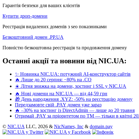
Гарантія безпеки для ваших клієнтів
Купити дроп-домени
Реєстрація видалених доменів з seo показниками
Безкоштовний домен .PP.UA
Повністю безкоштовна реєстрація та продовження домену
Останні акції та новини від NIC.UA:
✨ Новинка NIC.UA: потужний AI-конструктор сайтів
🔥 Лише до 20 серпня: −80% на .CO
☀️ Літня знижка на домени, хостинг і SSL у NIC.UA
🔥 Нові домени на NIC.UA — від 44,59 грн
🎁 День народження .XYZ: -50% на реєстрацію домену
Передзамовте свій .PAY домен уже зараз
🔥 –30% на хостинг із DirectAdmin — лише до 20 травня
Отримай .PAY за пріоритетом по ТМ — тільки в квітні 20
©
NIC.UA
LLC,
2026 &
NicNames, Inc
&
domain.pay