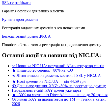
SSL-сертифікати
Гарантія безпеки для ваших клієнтів
Купити дроп-домени
Реєстрація видалених доменів з seo показниками
Безкоштовний домен .PP.UA
Повністю безкоштовна реєстрація та продовження домену
Останні акції та новини від NIC.UA:
✨ Новинка NIC.UA: потужний AI-конструктор сайтів
🔥 Лише до 20 серпня: −80% на .CO
☀️ Літня знижка на домени, хостинг і SSL у NIC.UA
🔥 Нові домени на NIC.UA — від 44,59 грн
🎁 День народження .XYZ: -50% на реєстрацію домену
Передзамовте свій .PAY домен уже зараз
🔥 –30% на хостинг із DirectAdmin — лише до 20 травня
Отримай .PAY за пріоритетом по ТМ — тільки в квітні
2026